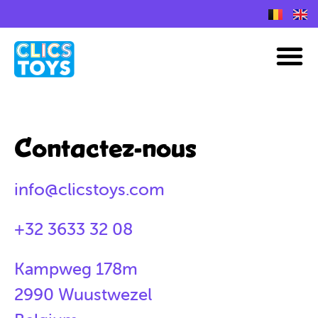
Skip
to
Plans de construction Nano Clics
M
content
Contactez-nous
info@clicstoys.com
+32 3633 32 08
Kampweg 178m
2990 Wuustwezel