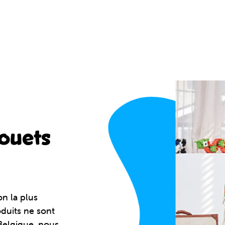
jouets
on la plus
duits ne sont
Belgique, nous