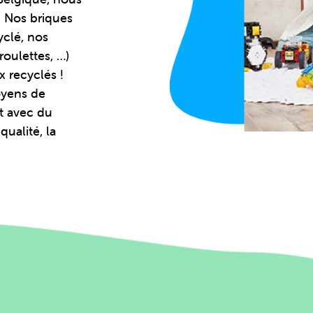
. Nos briques
yclé, nos
roulettes, …)
x recyclés !
yens de
nt avec du
ualité, la