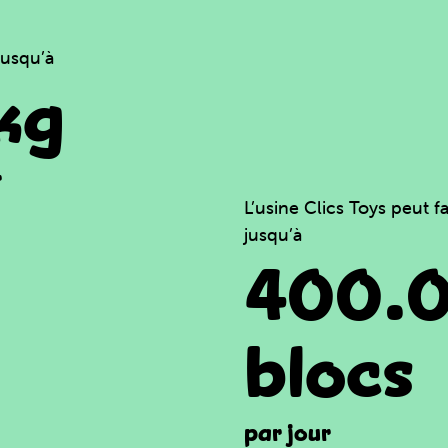
jusqu’à
kg
r
L’usine Clics Toys peut f
jusqu’à
400.
blocs
par jour