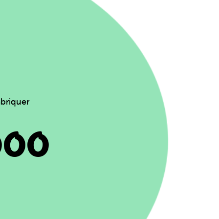
abriquer
000