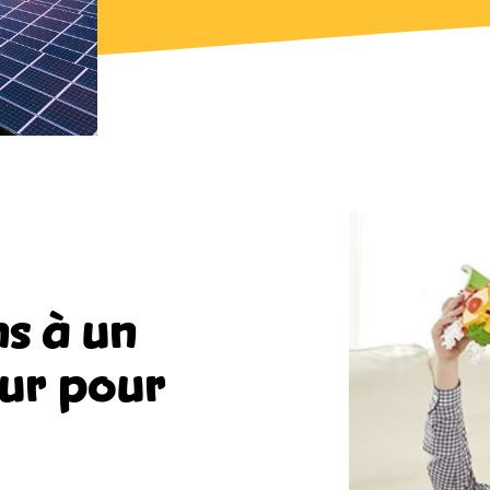
s à un
eur pour