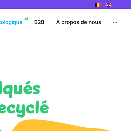
cologique
B2B
À propos de nous
···
iqués
recyclé