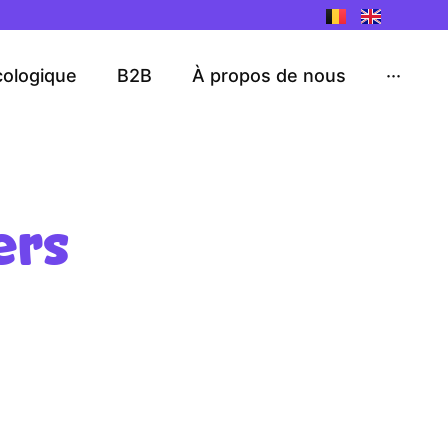
cologique
B2B
À propos de nous
···
ers