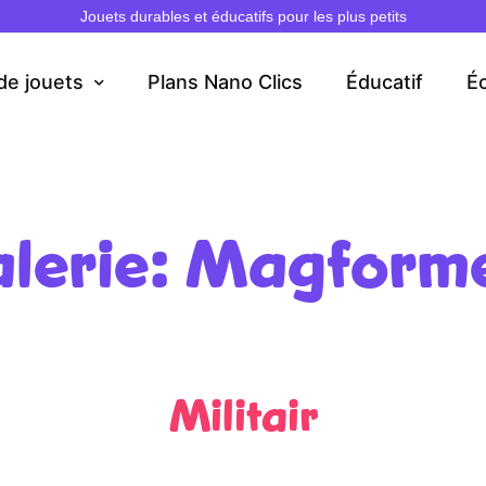
Jouets durables et éducatifs pour les plus petits
de jouets
Plans Nano Clics
Éducatif
É
lerie: Magform
Militair