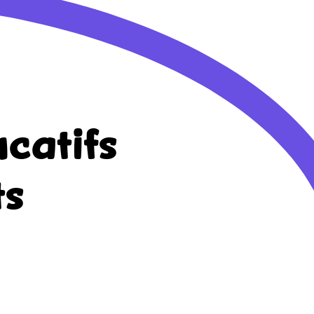
catifs
ts