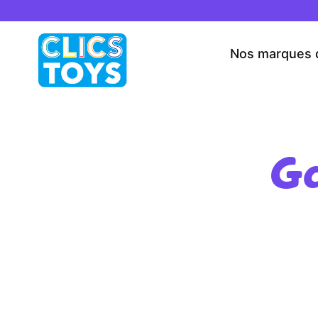
Skip
to
content
Nos marques 
Ga