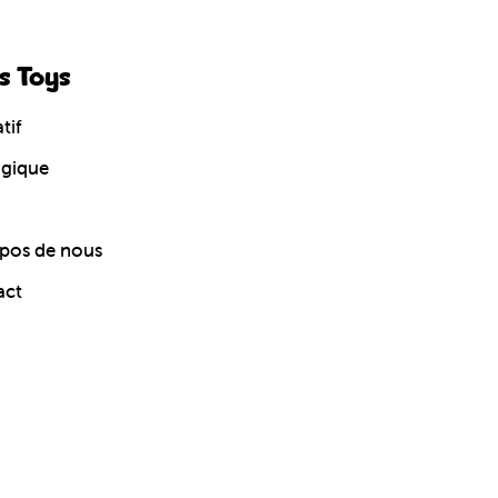
s Toys
tif
ogique
pos de nous
act