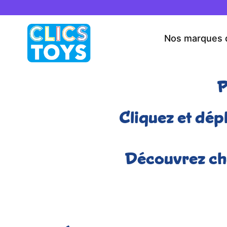
Skip
to
content
Nos marques 
P
Cliquez et dép
Découvrez cha