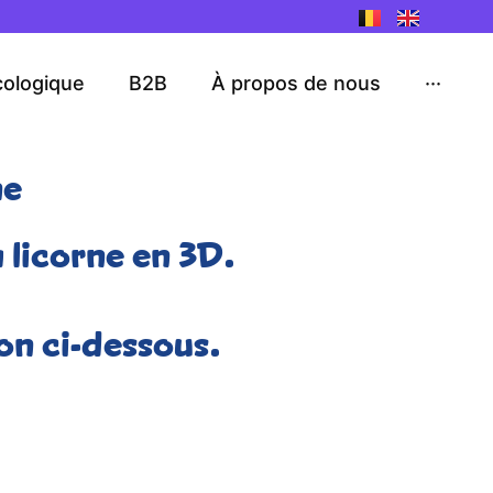
cologique
B2B
À propos de nous
···
ne
 licorne en 3D.
on ci-dessous.