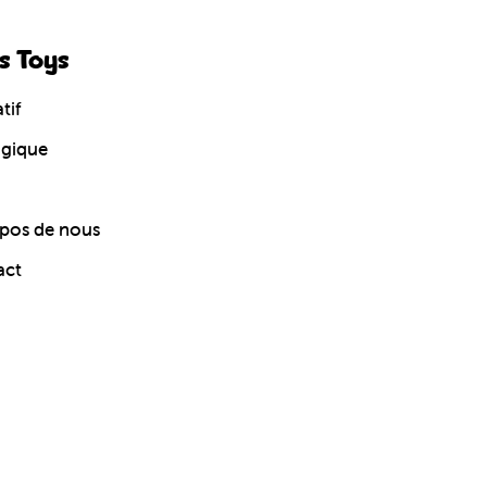
s Toys
tif
ogique
pos de nous
act