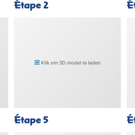
Étape
2
É
Klik om 3D model te laden
Étape
5
É