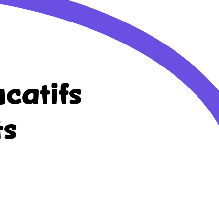
catifs
ts