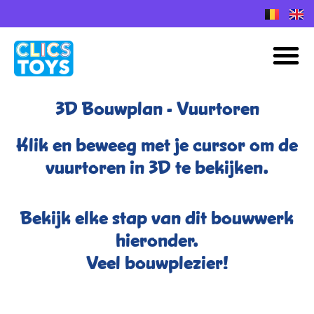
Skip
to
Plans de construction Nano Clics
M
content
3D Bouwplan - Vuurtoren
Klik en beweeg met je cursor om de
vuurtoren in 3D te bekijken.
Bekijk elke stap van dit bouwwerk
hieronder.
Veel bouwplezier!