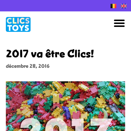
Skip
to
Plans de construction Nano Clics
M
content
2017 va être Clics!
décembre 28, 2016