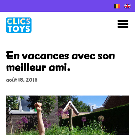
Skip
to
Plans de construction Nano Clics
M
content
En vacances avec son
meilleur ami.
août 18, 2016