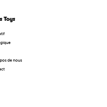
s Toys
tif
ogique
pos de nous
act