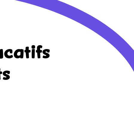
catifs
ts