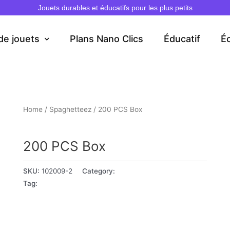
Jouets durables et éducatifs pour les plus petits
de jouets
Plans Nano Clics
Éducatif
É
Home
/
Spaghetteez
/ 200 PCS Box
Spaghetteez
200 PCS Box
SKU:
102009-2
Category:
Spaghetteez
Tag:
5+ ans