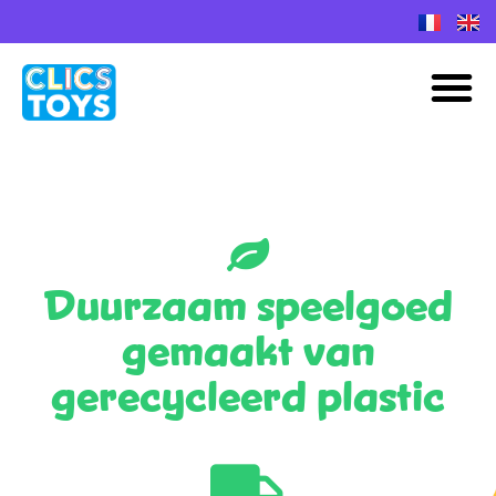
Spring
naar
M
de
inhoud
Duurzaam speelgoed
gemaakt
van
gerecycleerd plastic