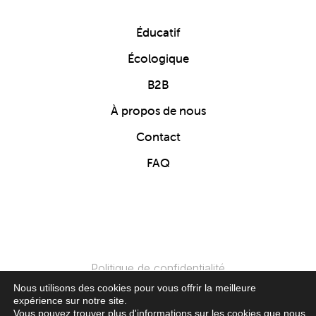
Éducatif
Écologique
B2B
À propos de nous
Contact
FAQ
Politique de confidentialité
Nous utilisons des cookies pour vous offrir la meilleure
expérience sur notre site.
© 2024 Clics Toys. Tous Droits Réservés.
Vous pouvez trouver plus d'informations sur les cookies que nous