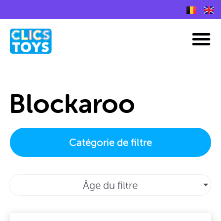
Skip
to
Plans de construction Nano Clics
M
content
Blockaroo
Catégorie de filtre
Âge du filtre