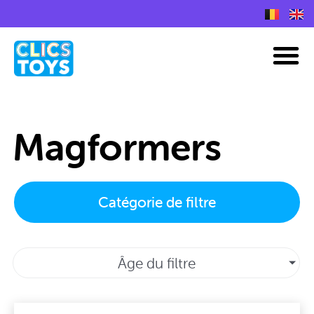
Skip
to
Plans de construction Nano Clics
M
content
Magformers
Catégorie de filtre
Âge du filtre