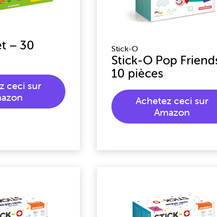
et – 30
Stick-O
Stick-O Pop Friend
10 pièces
z ceci sur
azon
Achetez ceci sur
Amazon