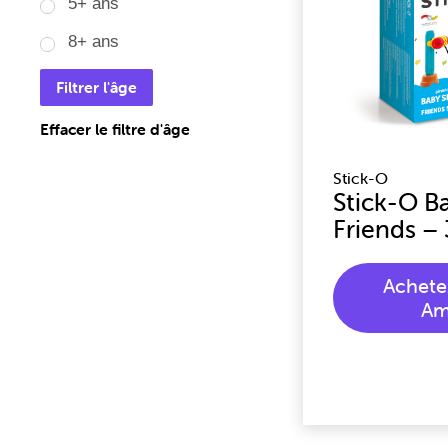
5+ ans
8+ ans
Filtrer l'âge
Effacer le filtre d'âge
Stick-O
Stick-O B
Friends –
Achete
Am