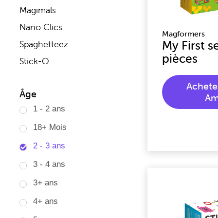
Magimals
Nano Clics
Magformers
My First s
Spaghetteez
pièces
Stick-O
Achete
Âge
Am
1 - 2 ans
18+ Mois
2 - 3 ans
3 - 4 ans
3+ ans
4+ ans