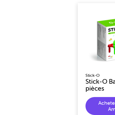
Stick-O
Stick-O Ba
pièces
Achete
Am