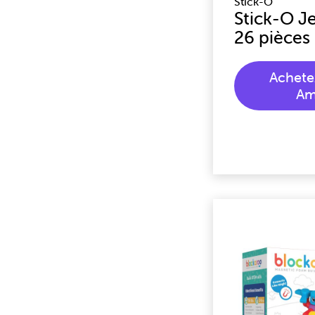
Stick-O
Stick-O J
26 pièces
Achete
Am