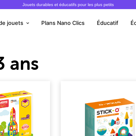
Jouets durables et éducatifs pour les plus petits
de jouets
Plans Nano Clics
Éducatif
É
3 ans
Page
Page