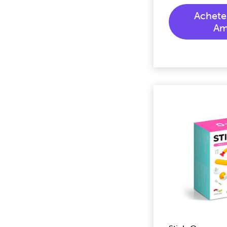
Achete
Am