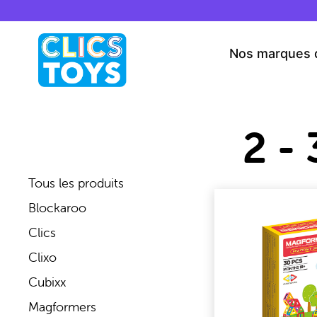
Skip
to
content
Nos marques 
2 - 
Tous les produits
Blockaroo
Clics
Clixo
Cubixx
Magformers