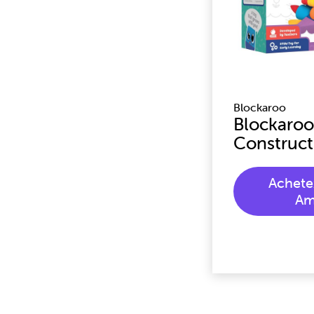
Blockaroo
Blockaroo
Construct
Achete
Am