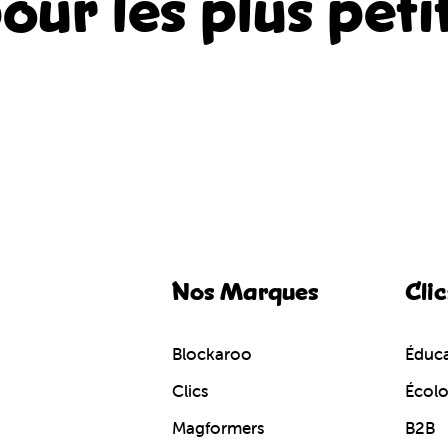
our les plus peti
Nos Marques
Clic
Blockaroo
Éduca
Clics
Écol
Magformers
B2B