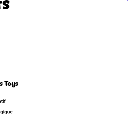
ts
s Toys
tif
ogique