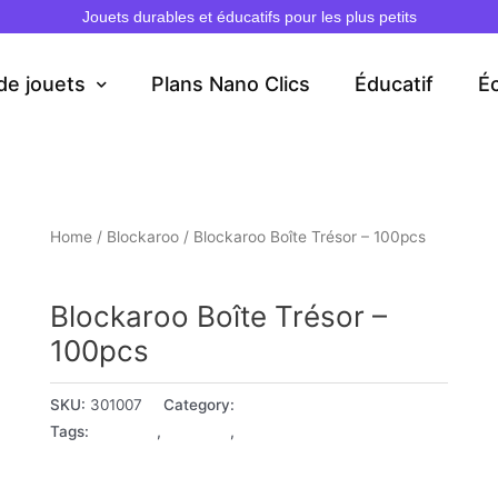
Jouets durables et éducatifs pour les plus petits
de jouets
Plans Nano Clics
Éducatif
É
Home
/
Blockaroo
/ Blockaroo Boîte Trésor – 100pcs
Blockaroo
Blockaroo Boîte Trésor –
100pcs
SKU:
301007
Category:
Blockaroo
Tags:
18+ Mois
,
2 - 3 ans
,
3 - 4 ans