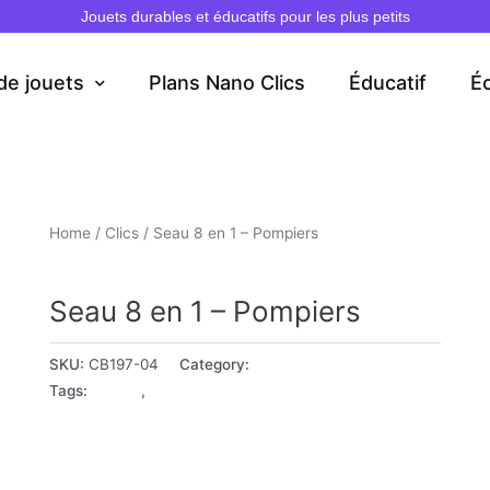
Jouets durables et éducatifs pour les plus petits
de jouets
Plans Nano Clics
Éducatif
É
Home
/
Clics
/ Seau 8 en 1 – Pompiers
Clics
Seau 8 en 1 – Pompiers
SKU:
CB197-04
Category:
Clics
Tags:
4+ ans
,
5+ ans