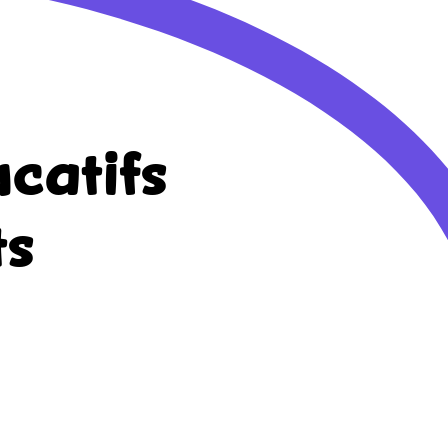
catifs
ts