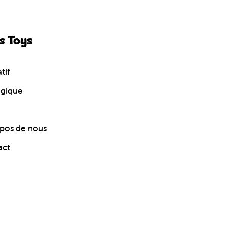
s Toys
tif
ogique
pos de nous
act