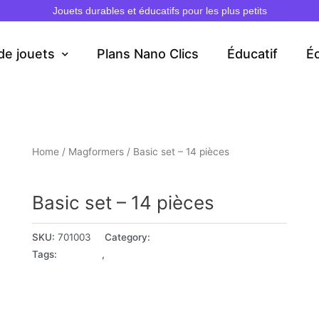
Jouets durables et éducatifs pour les plus petits
de jouets
Plans Nano Clics
Éducatif
É
Home
/
Magformers
/ Basic set – 14 pièces
Magformers
Basic set – 14 pièces
SKU:
701003
Category:
Magformers
Tags:
3 - 4 ans
,
5+ ans