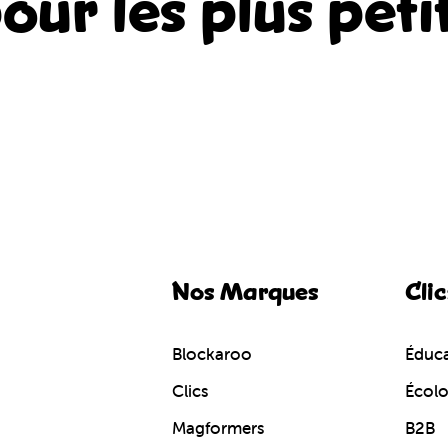
our les plus peti
Nos Marques
Clic
Blockaroo
Éduca
Clics
Écol
Magformers
B2B