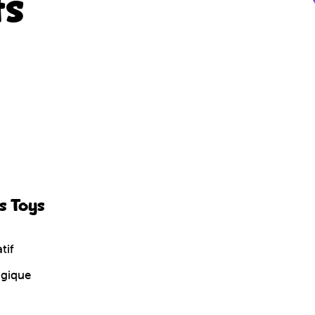
ts
s Toys
tif
ogique