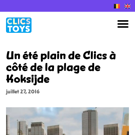
Skip
to
Plans de construction Nano Clics
M
content
Un été plain de Clics à
côté de la plage de
Koksijde
juillet 27, 2016