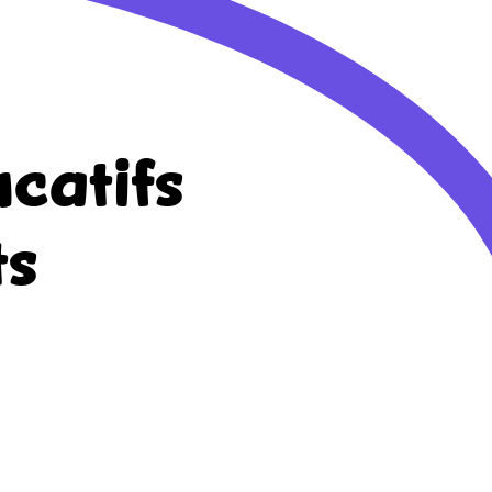
catifs
ts