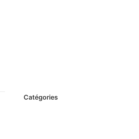
octobre 2019
décembre 2016
novembre 2016
octobre 2016
septembre 2016
août 2016
juillet 2016
avril 2016
Catégories
Clics FR
Magformers FR
Nano Clics FR