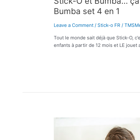
Stick-O et Bumba… ça 
Bumba set 4 en 1
Leave a Comment
/
Stick-o FR
/
TMSMe
Tout le monde sait déjà que Stick-O, c’
enfants à partir de 12 mois et LE jouet 
Read More »
Clics
Toys
lance