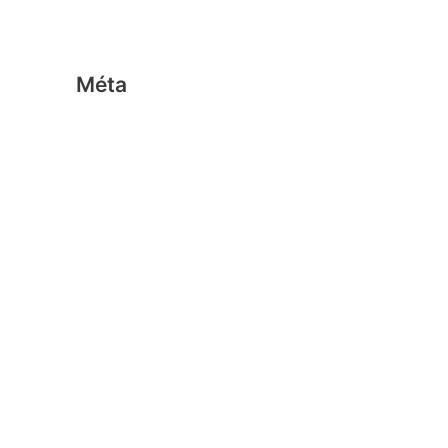
Stick-o FR
Méta
Connexion
Flux des publications
Flux des commentaires
Site de WordPress-FR