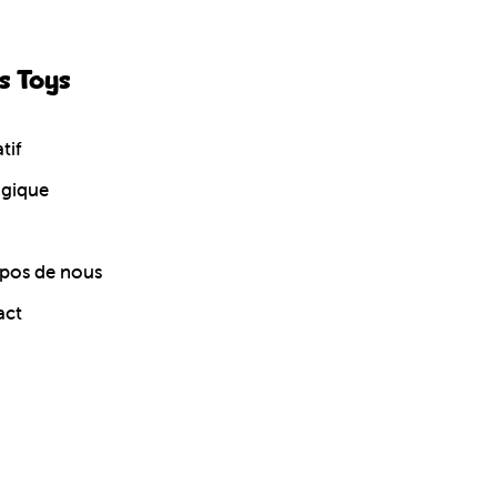
s Toys
tif
ogique
pos de nous
act