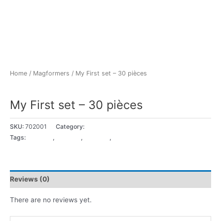
Home
/
Magformers
/ My First set – 30 pièces
Magformers
My First set – 30 pièces
SKU:
702001
Category:
Magformers
Tags:
18+ Mois
,
2 - 3 ans
,
3 - 4 ans
,
5+ ans
Reviews (0)
There are no reviews yet.