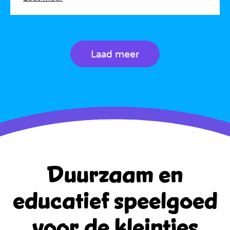
Laad meer
Duurzaam en
educatief
speelgoed
voor de kleintjes