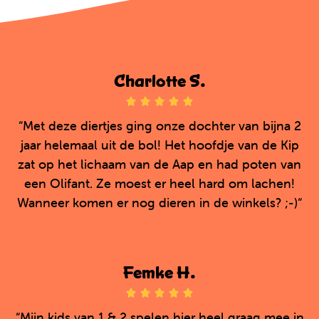
Charlotte S.





5
“Met deze diertjes ging onze dochter van bijna 2
/
jaar helemaal uit de bol! Het hoofdje van de Kip
5
zat op het lichaam van de Aap en had poten van
een Olifant. Ze moest er heel hard om lachen!
Wanneer komen er nog dieren in de winkels? ;-)“
Femke H.





5
“Mijn kids van 1 & 2 spelen hier heel graag mee in