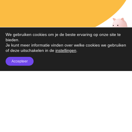
We gebruiken cookies om je de beste ervaring op onze site te
Magnetisch
bieden.
Je kunt meer informatie vinden over welke cookies we gebruiken
of deze uitschakelen in de
instellingen
.
Magimals bestaan uit 3 delen. Het
Accepteer
hoofdje, het lichaam en de
voeten. Elk deel heeft een
ingebouwde magneet om zo
makkelijk op elkaar gezet te
kunnen worden. De magneten
zijn uitvoerig getest EN veilig!