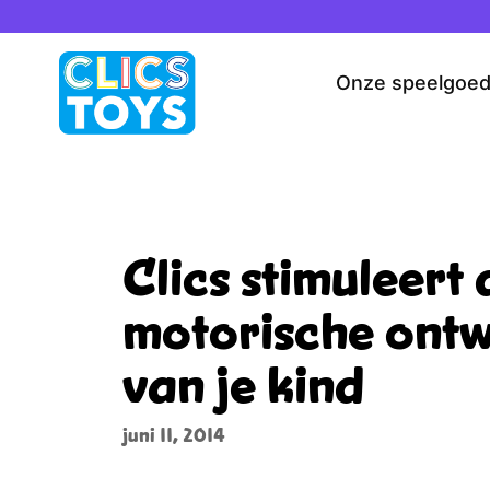
Spring
naar
de
Onze speelgoe
inhoud
Clics stimuleert 
motorische ontw
van je kind
juni 11, 2014