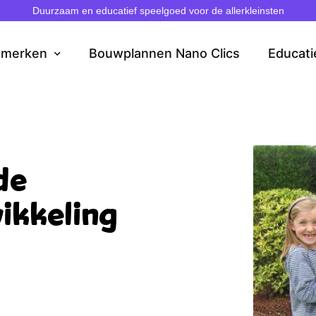
Duurzaam en educatief speelgoed voor de allerkleinsten
dmerken
Bouwplannen Nano Clics
Educati
de
ikkeling