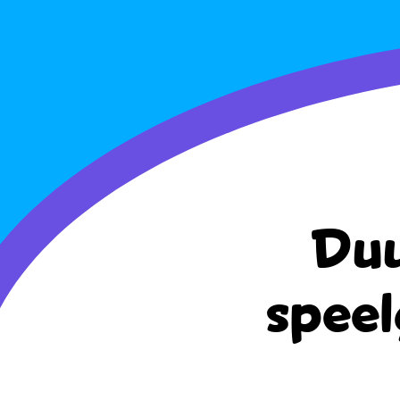
Duu
speel