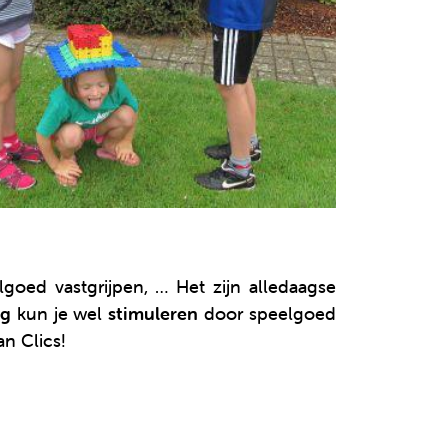
goed vastgrijpen, … Het zijn alledaagse
ng
kun je wel
stimuleren
door speelgoed
n Clics!