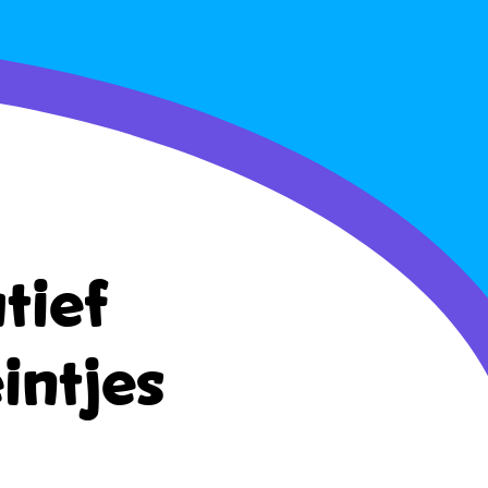
tief
intjes