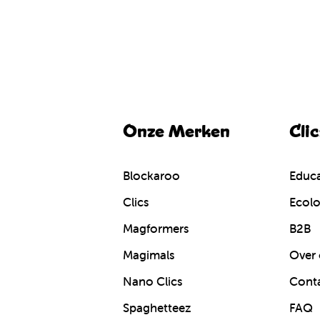
Onze Merken
Cli
Blockaroo
Educa
Clics
Ecolo
Magformers
B2B
Magimals
Over 
Nano Clics
Cont
Spaghetteez
FAQ