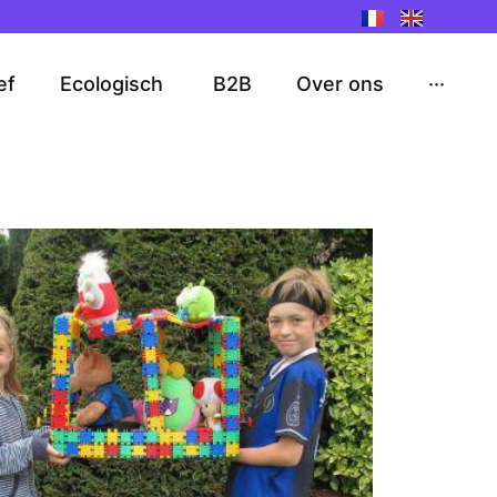
ef
Ecologisch
B2B
Over ons
···