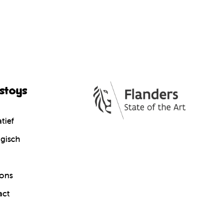
cstoys
tief
gisch
ons
act