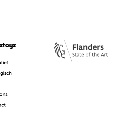
cstoys
tief
gisch
ons
act