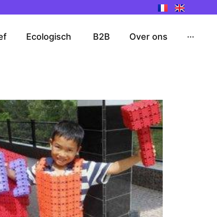
ef
Ecologisch
B2B
Over ons
···