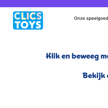
Spring
naar
de
Onze speelgoe
inhoud
Klik en beweeg me
Bekijk 