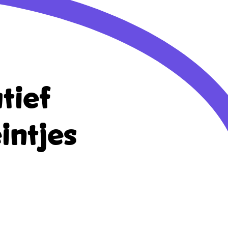
tief
intjes