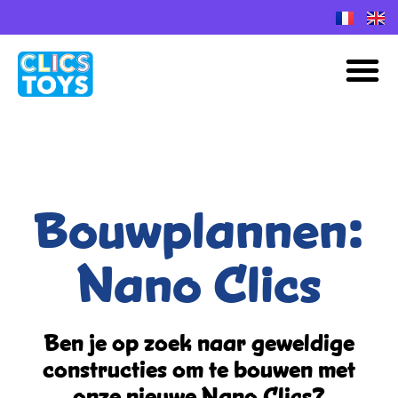
Spring
naar
M
de
inhoud
Bouwplannen:
Nano Clics
Ben je op zoek naar geweldige
constructies
om te bouwen met
onze nieuwe Nano Clics?