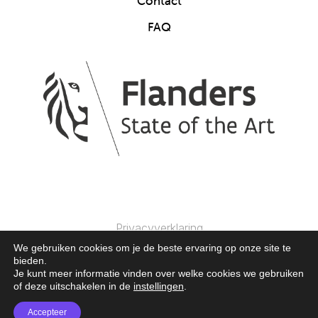
Contact
FAQ
Privacyverklaring
We gebruiken cookies om je de beste ervaring op onze site te
bieden.
© 2025 Clics Toys. Alle Rechten Voorbehouden.
Je kunt meer informatie vinden over welke cookies we gebruiken
of deze uitschakelen in de
instellingen
.
Accepteer