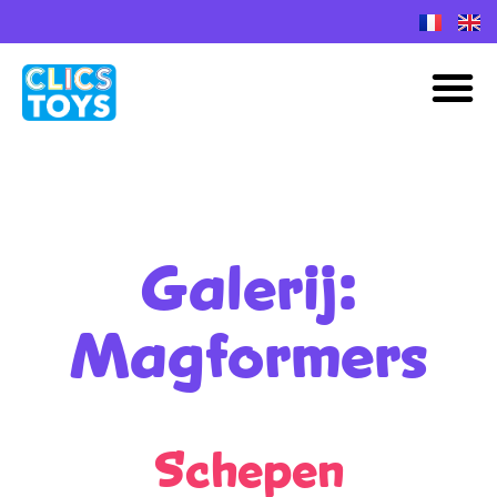
Spring
naar
M
de
inhoud
Galerij:
Magformers
Schepen