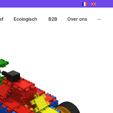
ef
Ecologisch
B2B
Over ons
···