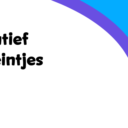
tief
intjes