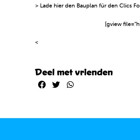
> Lade hier den Bauplan für den Clics F
[gview file=”
<
Zu allen Bauplänen
Deel met vrienden