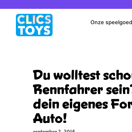
Spring
naar
de
Onze speelgoe
inhoud
Du wolltest sch
Rennfahrer sei
dein eigenes For
Auto!
september 2, 2014