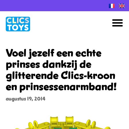
Spring
naar
M
de
inhoud
Voel jezelf een echte
prinses dankzij de
glitterende Clics-kroon
en prinsessenarmband!
augustus 19, 2014