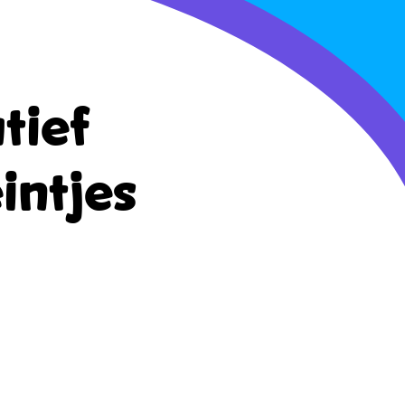
tief
intjes