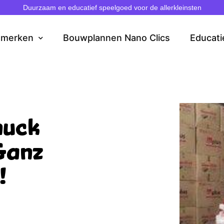
Duurzaam en educatief speelgoed voor de allerkleinsten
dmerken
Bouwplannen Nano Clics
Educati
muck
 Ganz
!