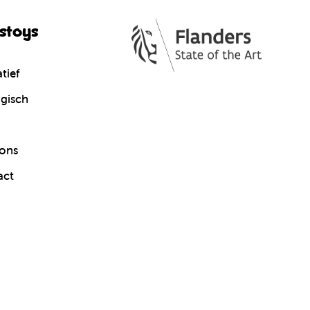
cstoys
tief
gisch
ons
act