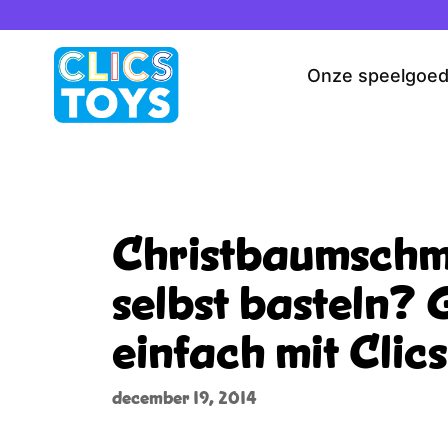
Spring
naar
de
Onze speelgoe
inhoud
Christbaumsch
selbst basteln?
einfach mit Clics
december 19, 2014