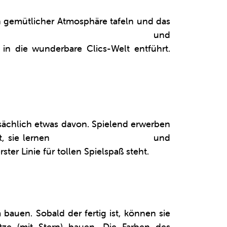
in gemütlicher Atmosphäre tafeln und das
elbst einen Weihnachtsbaum bauen
und
n die wunderbare Clics-Welt entführt.
tsächlich etwas davon. Spielend erwerben
t, sie lernen
gemeinsam zu spielen
und
ter Linie für tollen Spielspaß steht.
uen. Sobald der fertig ist, können sie
ze (mit Stern) bauen. Die Farben des