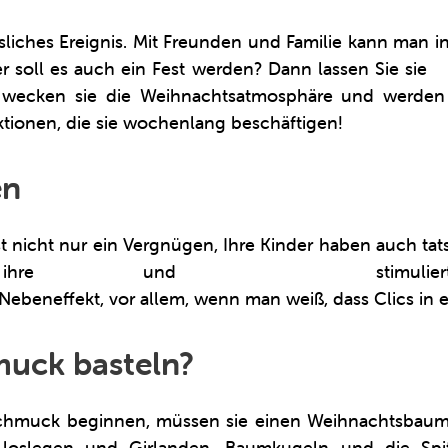
sliches Ereignis. Mit Freunden und Familie kann man 
r soll es auch ein Fest werden? Dann lassen Sie sie
s
s wecken sie die Weihnachtsatmosphäre und werden i
ktionen, die sie wochenlang beschäftigen!
en
st nicht nur ein Vergnügen, Ihre Kinder haben auch ta
 ihre
motorische
und
kognitive Entwicklung
stimulier
Nebeneffekt, vor allem, wenn man weiß, dass Clics in ers
muck basteln?
chmuck beginnen, müssen sie einen Weihnachtsbaum ba
loslegen und Girlanden, Baumkugeln und die Spit