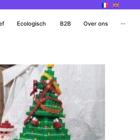
ef
Ecologisch
B2B
Over ons
···