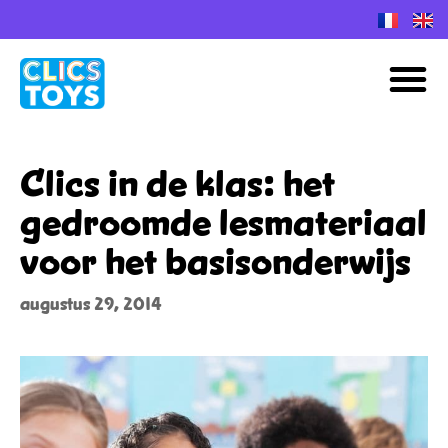
Spring
naar
M
de
inhoud
Clics in de klas: het
gedroomde lesmateriaal
voor het basisonderwijs
augustus 29, 2014