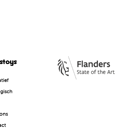
cstoys
tief
gisch
ons
act