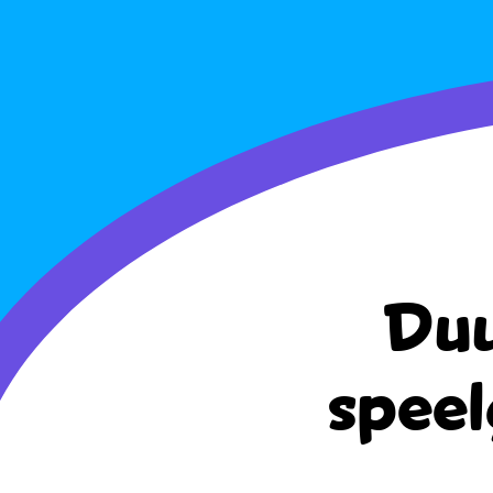
Duu
speel