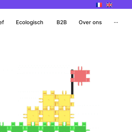
ef
Ecologisch
B2B
Over ons
···