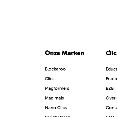
Onze Merken
Cli
Blockaroo
Educa
Clics
Ecolo
Magformers
B2B
Magimals
Over 
Nano Clics
Cont