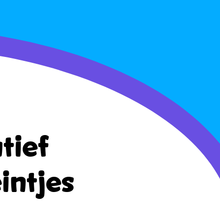
tief
intjes