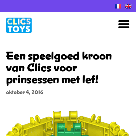
Spring
naar
M
de
inhoud
Een speelgoed kroon
van Clics voor
prinsessen met lef!
oktober 4, 2016