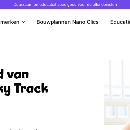
Duurzaam en educatief speelgoed voor de allerkleinsten
dmerken
Bouwplannen Nano Clics
Educati
d van
ky Track