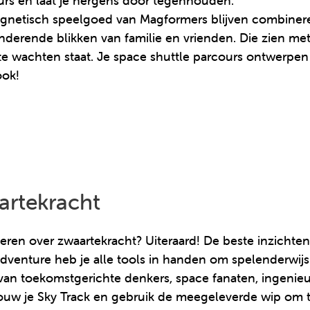
urs en laat je nergens door tegenhouden.
agnetisch speelgoed van Magformers blijven combineren.
nderende blikken van familie en vrienden. Die zien me
 te wachten staat. Je space shuttle parcours ontwerpen
ook!
artekracht
leren over zwaartekracht? Uiteraard! De beste inzichten
venture heb je alle tools in handen om spelenderwijs
van toekomstgerichte denkers, space fanaten, ingenieu
ouw je Sky Track en gebruik de meegeleverde wip om te