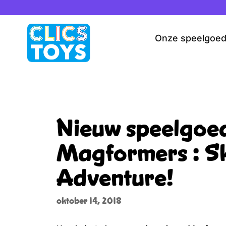
Spring
naar
de
Onze speelgoe
inhoud
Nieuw speelgoe
Magformers : S
Adventure!
oktober 14, 2018