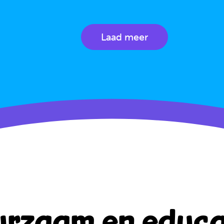
Laad meer
rzaam en educa