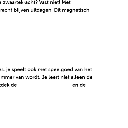
 zwaartekracht? Vast niet! Met
acht blijven uitdagen. Dit magnetisch
es, je speelt ook met speelgoed van het
mmer van wordt. Je leert niet alleen de
ntdek de
Sky Track Play Set 44P
en de
Sky