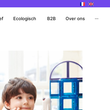
ef
Ecologisch
B2B
Over ons
···