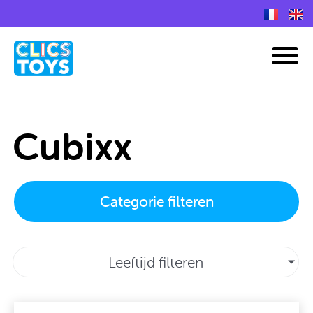
Spring
naar
M
de
inhoud
Cubixx
Categorie filteren
Leeftijd filteren