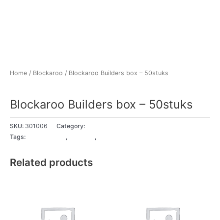
Home
/
Blockaroo
/ Blockaroo Builders box – 50stuks
Blockaroo
Blockaroo Builders box – 50stuks
SKU:
301006
Category:
Blockaroo
Tags:
18+ Maanden
,
2 - 3 jaar
,
3 - 4 jaar
Related products