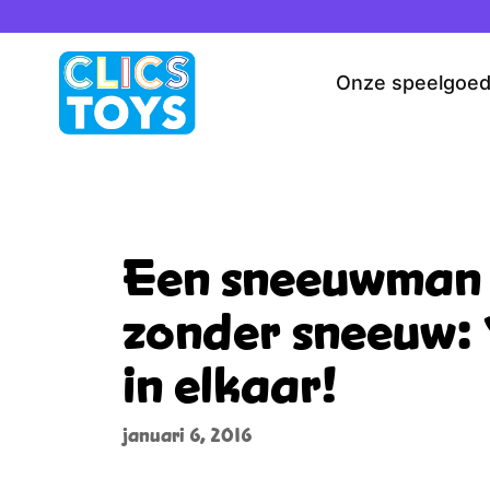
Spring
naar
de
Onze speelgoe
inhoud
Een sneeuwman
zonder sneeuw: 
in elkaar!
januari 6, 2016