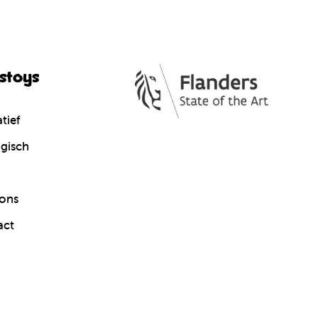
cstoys
tief
gisch
ons
act