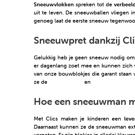
Sneeuwvlokken
spreken tot de
verbeel
uit te leven. De sneeuwballen vliegen 
genoeg laat de eerste sneeuw tegenwoor
Sneeuwpret dankzij Cli
Gelukkig heb je geen sneeuw nodig om 
er dagenlang zoet mee en kunnen zich volo
van onze bouwblokjes die garant staan
ze de
fijne motoriek
en
sociale vaardigh
Hoe een sneeuwman 
Met Clics maken je kinderen een
lev
Daarnaast kunnen ze de sneeuwman extra
vergeten. Er zijn blokjes in allerlei kle