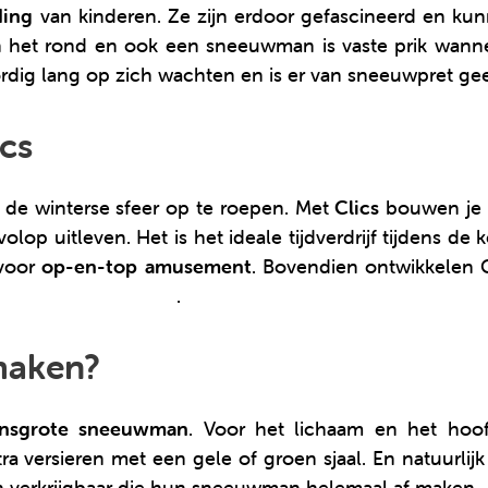
ding
van kinderen. Ze zijn erdoor gefascineerd en ku
in het rond en ook een sneeuwman is vaste prik wan
dig lang op zich wachten en is er van sneeuwpret ge
cs
de winterse sfeer op te roepen. Met
Clics
bouwen je 
p uitleven. Het is het ideale tijdverdrijf tijdens de 
 voor
op-en-top amusement
. Bovendien ontwikkelen C
eden van je kinderen
.
maken?
ensgrote sneeuwman
. Voor het lichaam en het hoofd
 versieren met een gele of groen sjaal. En natuurli
uren verkrijgbaar die hun sneeuwman helemaal af maken.