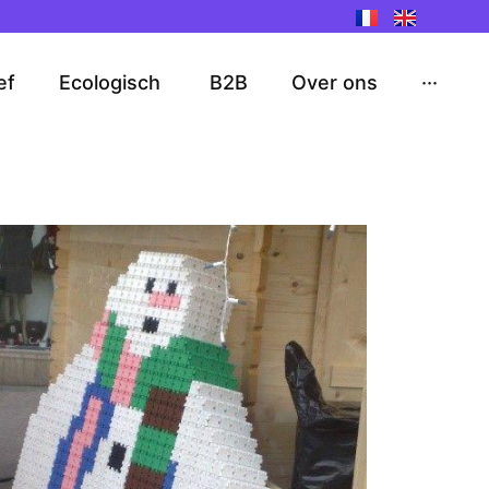
ef
Ecologisch
B2B
Over ons
···