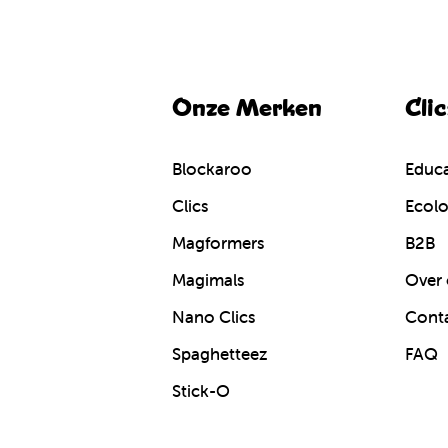
Onze Merken
Cli
Blockaroo
Educa
Clics
Ecolo
Magformers
B2B
Magimals
Over 
Nano Clics
Cont
Spaghetteez
FAQ
Stick-O