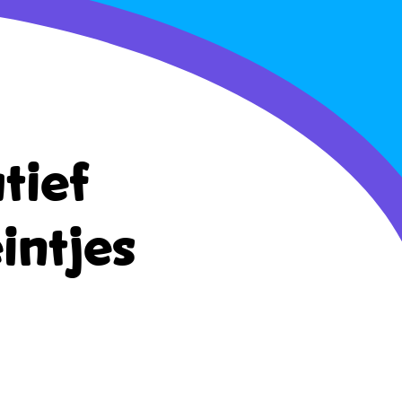
tief
intjes