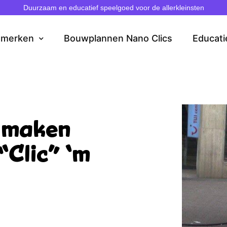
Duurzaam en educatief speelgoed voor de allerkleinsten
dmerken
Bouwplannen Nano Clics
Educati
 maken
“Clic” ‘m