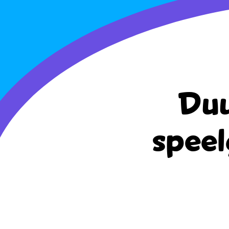
Duu
speel