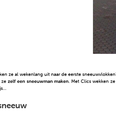
ijken ze al wekenlang uit naar de eerste sneeuwvlokk
n ze
zelf een sneeuwman maken
. Met Clics wekken ze 
js…
 sneeuw