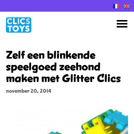
Spring
naar
M
de
inhoud
Zelf een blinkende
speelgoed zeehond
maken met Glitter Clics
november 20, 2014