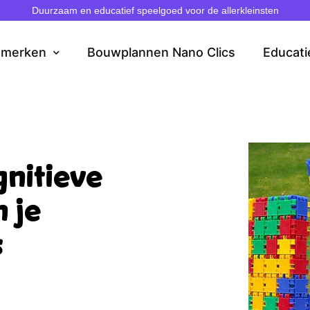
Duurzaam en educatief speelgoed voor de allerkleinsten
dmerken
Bouwplannen Nano Clics
Educati
gnitieve
 je
s