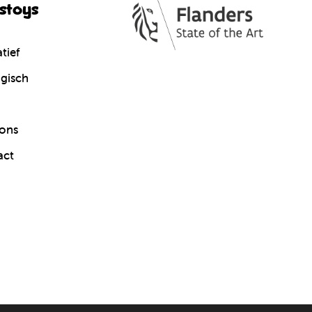
cstoys
tief
gisch
ons
act