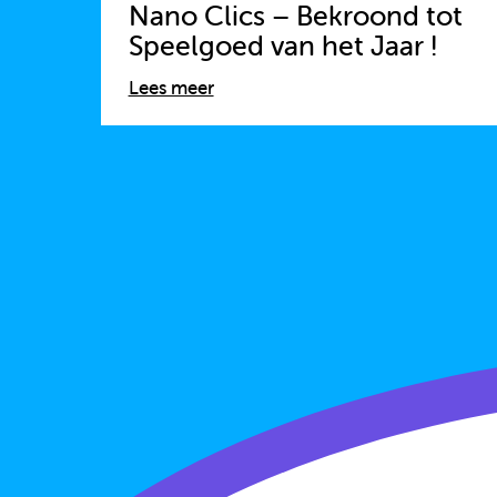
Nano Clics – Bekroond tot
Speelgoed van het Jaar !
Lees meer