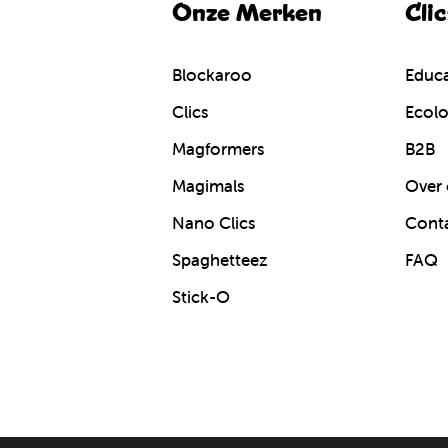
Onze Merken
Cli
Blockaroo
Educa
Clics
Ecolo
Magformers
B2B
Magimals
Over 
Nano Clics
Cont
Spaghetteez
FAQ
Stick-O