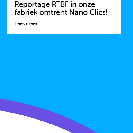
Reportage RTBF in onze
fabriek omtrent Nano Clics!
Lees meer