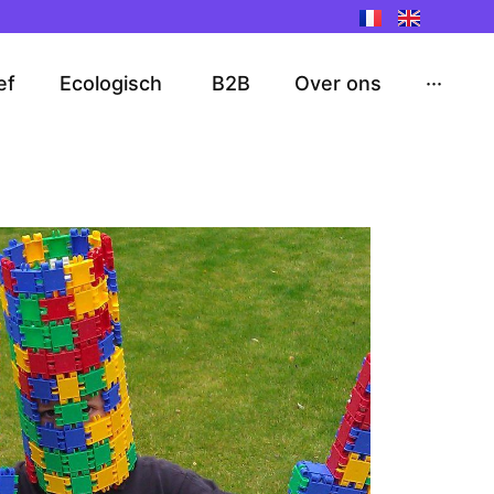
ef
Ecologisch
B2B
Over ons
···