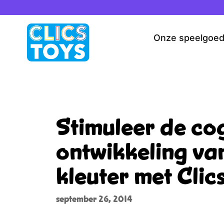
Spring
naar
de
Onze speelgoe
inhoud
Stimuleer de co
ontwikkeling van
kleuter met Clic
september 26, 2014