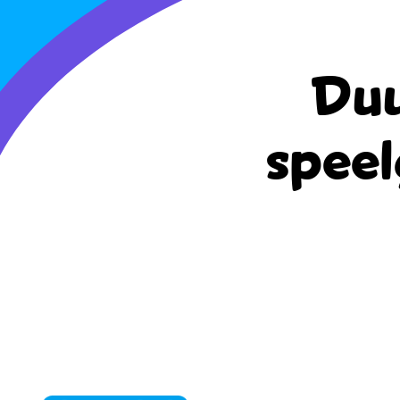
Duu
speel