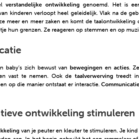
el
verstandelijke ontwikkeling
genoemd. Het is een
van kinderen verloopt heel geleidelijk. Vlak na de ge
e meer en meer zaken en komt de taalontwikkeling 
etje hun grenzen. Ze reageren op stemmen en op muzi
catie
n baby’s zich bewust van
bewegingen
en
acties
. Z
gen vast te nemen. Ook de
taalverwerving
treedt in
n op die manier ontstaat er interactie.
Communicati
tieve ontwikkeling stimuleren
ikkeling
van je peuter en kleuter te stimuleren. Je kind
heden aan. In het begin gebruikt het een rammelaar of