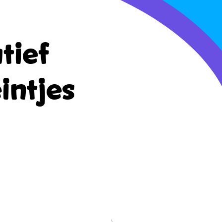
tief
intjes