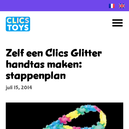
Spring
naar
M
de
inhoud
Zelf een Clics Glitter
handtas maken:
stappenplan
juli 15, 2014