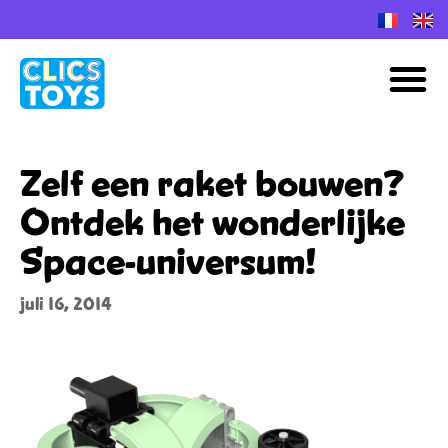
Spring
naar
M
de
inhoud
Zelf een raket bouwen?
Ontdek het wonderlijke
Space-universum!
juli 16, 2014