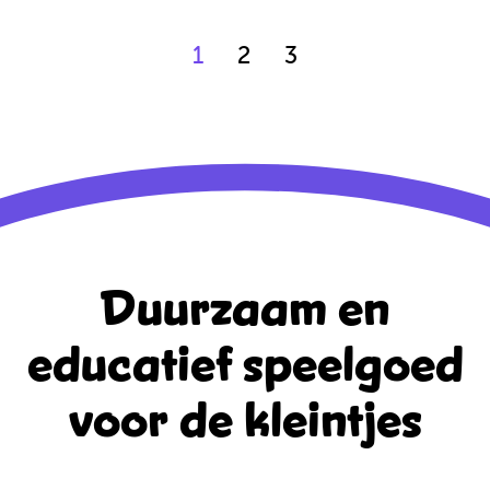
1
2
3
Duurzaam en
educatief
speelgoed
voor de kleintjes