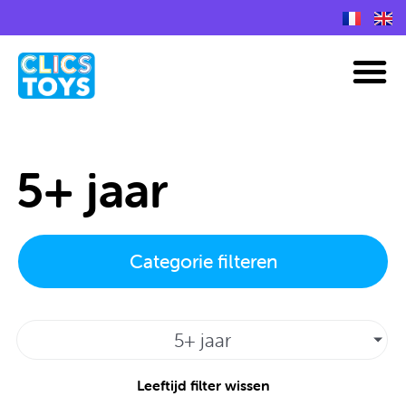
Spring
naar
M
de
inhoud
5+ jaar
Categorie filteren
5+ jaar
Leeftijd filter wissen