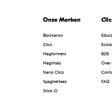
Onze Merken
Cli
Blockaroo
Educa
Clics
Ecolo
Magformers
B2B
Magimals
Over 
Nano Clics
Cont
Spaghetteez
FAQ
Stick-O