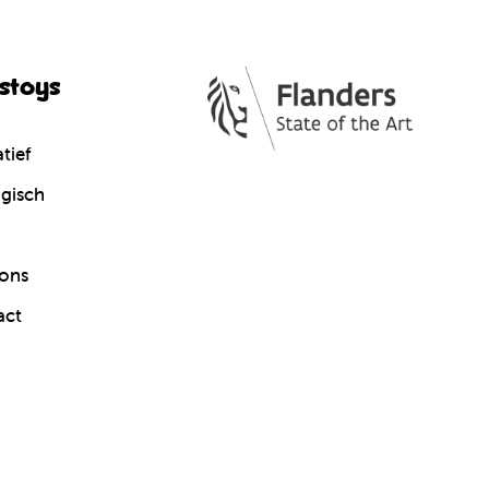
cstoys
tief
gisch
ons
act