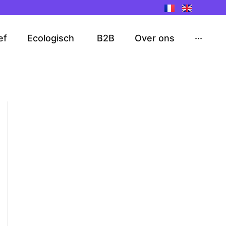
ef
Ecologisch
B2B
Over ons
···