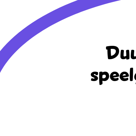
Duu
speel