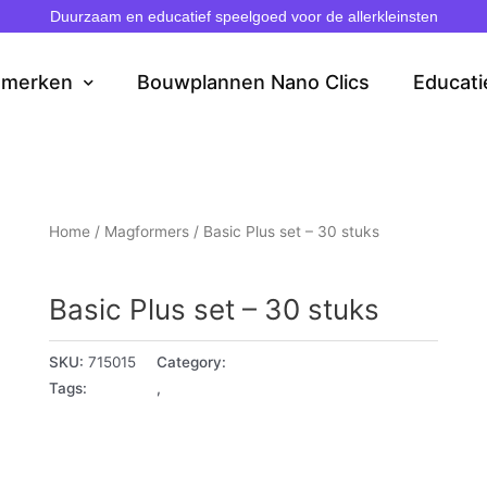
Duurzaam en educatief speelgoed voor de allerkleinsten
dmerken
Bouwplannen Nano Clics
Educati
Home
/
Magformers
/ Basic Plus set – 30 stuks
Magformers
Basic Plus set – 30 stuks
SKU:
715015
Category:
Magformers
Tags:
3 - 4 jaar
,
5+ jaar