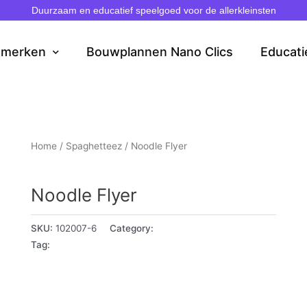
Duurzaam en educatief speelgoed voor de allerkleinsten
dmerken
Bouwplannen Nano Clics
Educati
Home
/
Spaghetteez
/ Noodle Flyer
Spaghetteez
Noodle Flyer
SKU:
102007-6
Category:
Spaghetteez
Tag:
5+ jaar