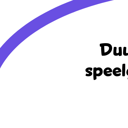
Duu
speel