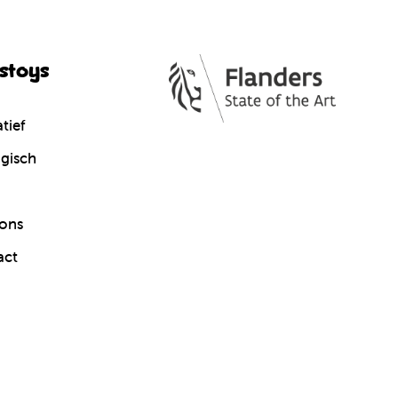
cstoys
tief
gisch
ons
act