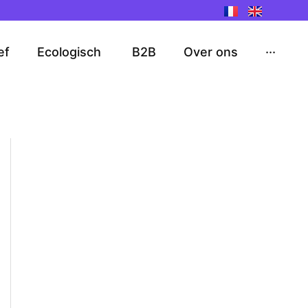
ef
Ecologisch
B2B
Over ons
···