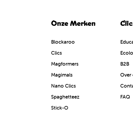
Onze Merken
Cli
Blockaroo
Educa
Clics
Ecolo
Magformers
B2B
Magimals
Over 
Nano Clics
Cont
Spaghetteez
FAQ
Stick-O