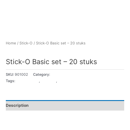
Home
/
Stick-O
/ Stick-O Basic set – 20 stuks
Stick-O
Stick-O Basic set – 20 stuks
SKU:
901002
Category:
Stick-O
Tags:
18+ Maanden
,
2 - 3 jaar
,
3 - 4 jaar
Description