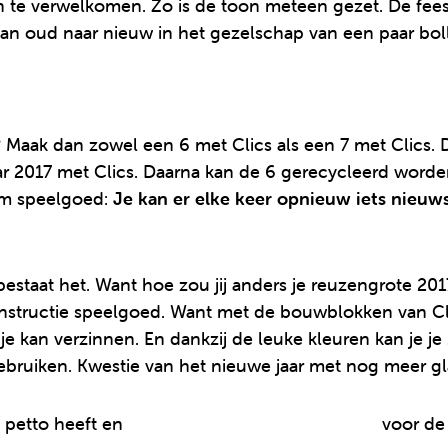
n te verwelkomen. Zo is de toon meteen gezet. De fees
 van oud naar nieuw in het gezelschap van een paar 
 Maak dan zowel een 6 met Clics als een 7 met Clics. 
aar 2017 met Clics. Daarna kan de 6 gerecycleerd worde
aam speelgoed:
Je kan er elke keer opnieuw iets nie
estaat het. Want hoe zou jij anders je reuzengrote 2017
tructie speelgoed. Want met de bouwblokken van Clics 
e kan verzinnen. En dankzij de leuke kleuren kan je je 2
bruiken. Kwestie van het nieuwe jaar met nog meer glans 
n petto heeft en
haal nog snel wat Clics in huis
voor de