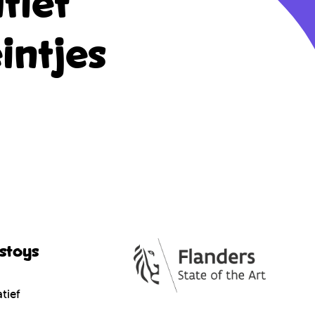
tief
intjes
cstoys
tief