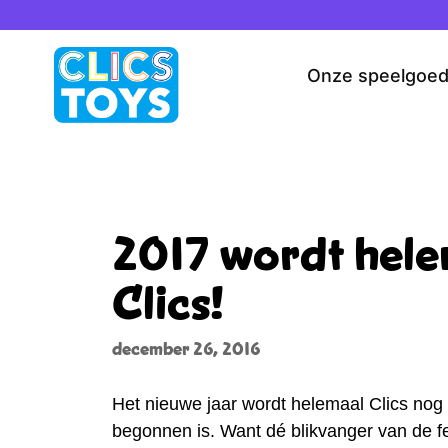
Spring
naar
de
Onze speelgoe
inhoud
2017 wordt hel
Clics!
december 26, 2016
Het nieuwe jaar wordt helemaal Clics nog
begonnen is. Want dé blikvanger van de f