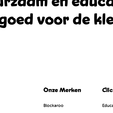
rzaam en educa
goed voor de kle
Onze Merken
Cli
Blockaroo
Educa