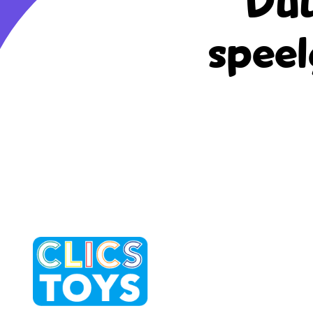
Duu
speel