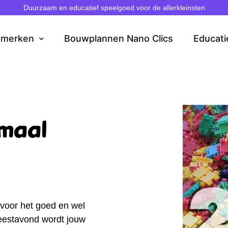
Duurzaam en educatief speelgoed voor de allerkleinsten
dmerken
Bouwplannen Nano Clics
Educati
emaal
 voor het goed en wel
eestavond wordt jouw