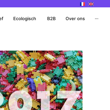
ef
Ecologisch
B2B
Over ons
···