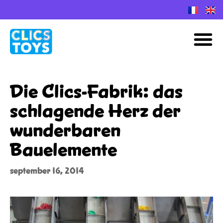
Spring
naar
M
de
inhoud
Die Clics-Fabrik: das
schlagende Herz der
wunderbaren
Bauelemente
september 16, 2014