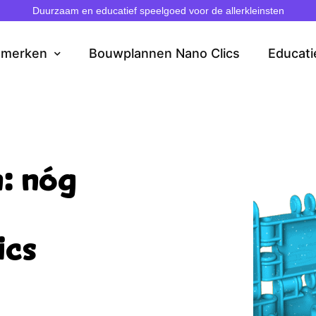
Duurzaam en educatief speelgoed voor de allerkleinsten
dmerken
Bouwplannen Nano Clics
Educati
: nóg
ics