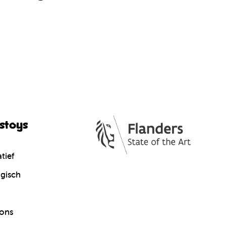
cstoys
tief
gisch
ons