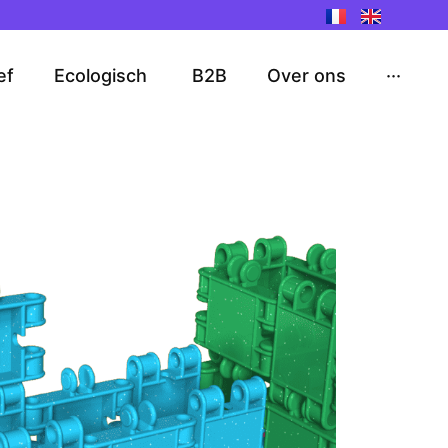
ef
Ecologisch
B2B
Over ons
···