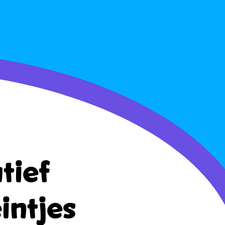
tief
intjes