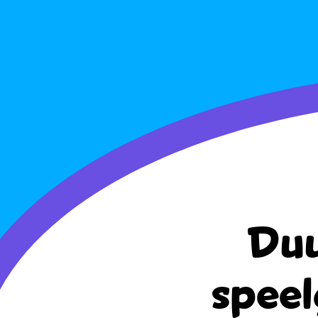
Duu
speel