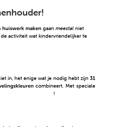
nenhouder!
n
huiswerk maken
gaan
meestal
niet
activiteit wat kindervriendelijker te
et in, het enige wat je nodig hebt zijn
31
evelingskleuren
combineert. Met speciale
deze Glitter Clics-koker
!