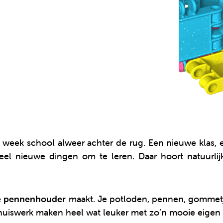
week school alweer achter de rug. Een nieuwe klas, e
eel nieuwe dingen om te leren. Daar hoort natuurli
e pennenhouder
maakt. Je potloden, pennen, gommetje
iswerk maken heel wat leuker met zo’n mooie eigen c