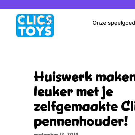
Spring
naar
de
Onze speelgoe
inhoud
Huiswerk maken
leuker met je
zelfgemaakte Cl
pennenhouder!
september 12, 2014