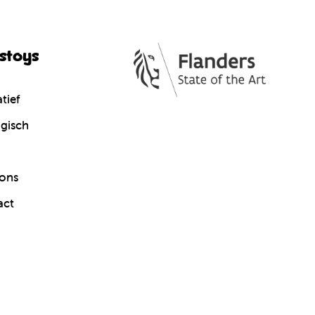
cstoys
tief
gisch
ons
act