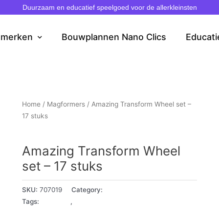
Duurzaam en educatief speelgoed voor de allerkleinsten
dmerken
Bouwplannen Nano Clics
Educati
Home
/
Magformers
/ Amazing Transform Wheel set –
17 stuks
Magformers
Amazing Transform Wheel
set – 17 stuks
SKU:
707019
Category:
Magformers
Tags:
3 - 4 jaar
,
5+ jaar