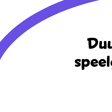
Duu
speel