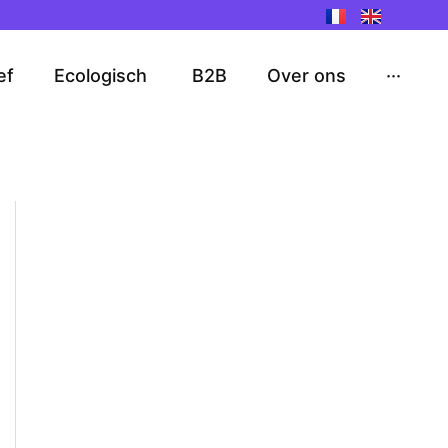
ef
Ecologisch
B2B
Over ons
···