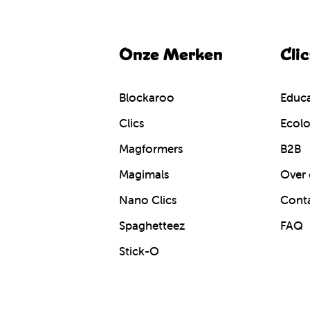
Onze Merken
Cli
Blockaroo
Educa
Clics
Ecolo
Magformers
B2B
Magimals
Over 
Nano Clics
Cont
Spaghetteez
FAQ
Stick-O