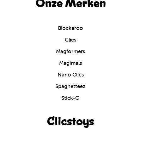
Onze Merken
Blockaroo
Clics
Magformers
Magimals
Nano Clics
Spaghetteez
Stick-O
Clicstoys