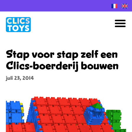
Spring
naar
M
de
inhoud
Stap voor stap zelf een
Clics-boerderij bouwen
juli 23, 2014