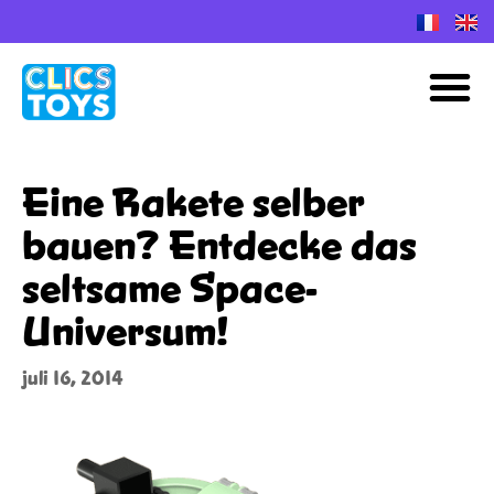
Spring
naar
M
de
inhoud
Eine Rakete selber
bauen? Entdecke das
seltsame Space-
Universum!
juli 16, 2014